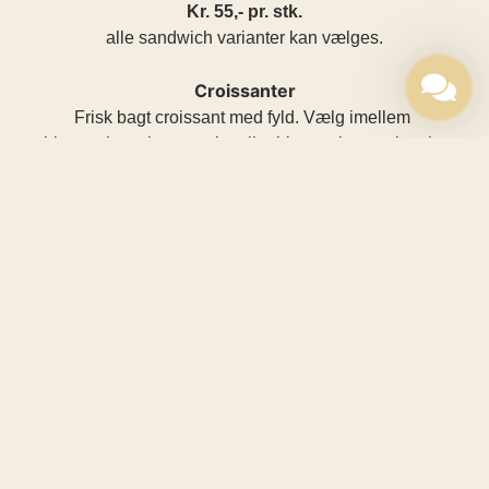
Kr. 55,- pr. stk.
alle sandwich varianter kan vælges.
Croissanter
Frisk bagt croissant med fyld. Vælg imellem
hjemmelavet hønsesalat eller hjemmelavet rejesalat
kr. 55,-
Pålægsfirkant
vælg 6 varianter
10-12 personer
Kr. 550.-
Pålægsfirkant 1/2
vælg 4 varianter
5-6 personer
Kr. 275.-