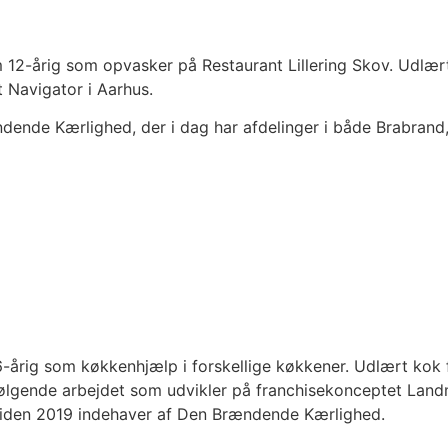
 12-årig som opvasker på Restaurant Lillering Skov. Udlært 
t Navigator i Aarhus.
dende Kærlighed, der i dag har afdelinger i både Brabrand,
årig som køkkenhjælp i forskellige køkkener. Udlært kok fr
ølgende arbejdet som udvikler på franchisekonceptet Landm
 siden 2019 indehaver af Den Brændende Kærlighed.