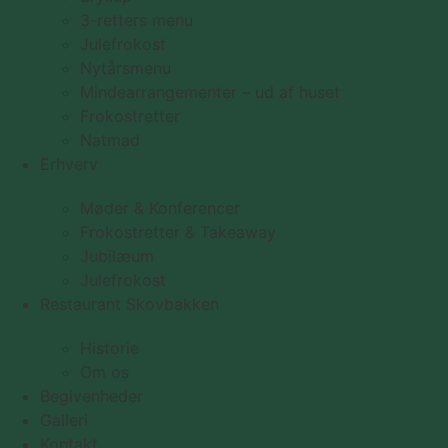
3-retters menu
Julefrokost
Nytårsmenu
Mindearrangementer – ud af huset
Frokostretter
Natmad
Erhverv
Møder & Konferencer
Frokostretter & Takeaway
Jubilæum
Julefrokost
Restaurant Skovbakken
Historie
Om os
Begivenheder
Galleri
Kontakt