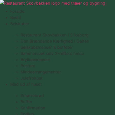
Videre
til
Forside
indhold
Bestil
Selskaber
Restaurant Skovbakken i Silkeborg
Den Brændende Kærlighed i Galten
Selskabsmenuer & buffeter
Sammensæt selv 3-retters menu
Bryllupsmenuer
Busture
Mindearrangementer
Julefrokost
Mad ud af huset
Smørrebrød
Buffet
Konfirmation
Bryllup