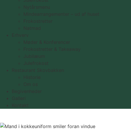
Julefrokost
Nytårsmenu
Mindearrangementer – ud af huset
Frokostretter
Natmad
Erhverv
Møder & Konferencer
Frokostretter & Takeaway
Jubilæum
Julefrokost
Restaurant Skovbakken
Historie
Om os
Begivenheder
Galleri
Kontakt