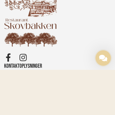
Kontaktoplysninger
+45 31 35 14 02
kontakt@denbraendendekaerlighed.dk
Sejsvej 19, 8600 Silkeborg
CVR-nr: 38309226
Åbningstider
Efter aftale – ring for bestilling