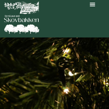
Mad ud af huset
Restaurant Skovbakken