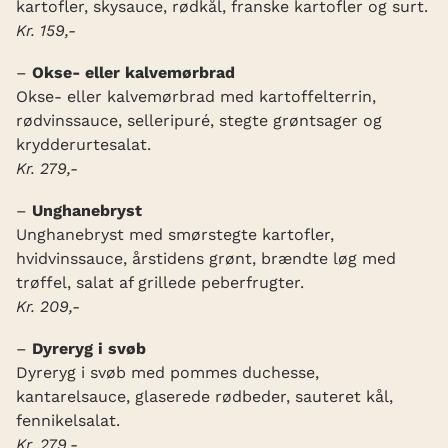
kartofler, skysauce, rødkål, franske kartofler og surt.
Kr. 159,-
–
Okse- eller kalvemørbrad
Okse- eller kalvemørbrad med kartoffelterrin,
rødvinssauce, selleripuré, stegte grøntsager og
krydderurtesalat.
Kr. 279,-
–
Unghanebryst
Unghanebryst med smørstegte kartofler,
hvidvinssauce, årstidens grønt, brændte løg med
trøffel, salat af grillede peberfrugter.
Kr. 209,-
–
Dyreryg i svøb
Dyreryg i svøb med pommes duchesse,
kantarelsauce, glaserede rødbeder, sauteret kål,
fennikelsalat.
Kr. 279,-