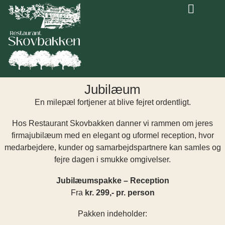
Mad ud af huset
Restaurant Skovbak
Jubilæum
En milepæl fortjener at blive fejret ordentligt.
Hos Restaurant Skovbakken danner vi rammen om jeres
firmajubilæum med en elegant og uformel reception, hvor
medarbejdere, kunder og samarbejdspartnere kan samles og
fejre dagen i smukke omgivelser.
Jubilæumspakke – Reception
Fra
kr. 299,- pr. person
Pakken indeholder: